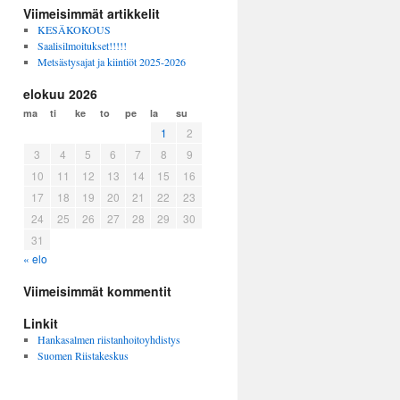
Viimeisimmät artikkelit
KESÄKOKOUS
Saalisilmoitukset!!!!!
Metsästysajat ja kiintiöt 2025-2026
elokuu 2026
ma
ti
ke
to
pe
la
su
1
2
3
4
5
6
7
8
9
10
11
12
13
14
15
16
17
18
19
20
21
22
23
24
25
26
27
28
29
30
31
« elo
Viimeisimmät kommentit
Linkit
Hankasalmen riistanhoitoyhdistys
Suomen Riistakeskus