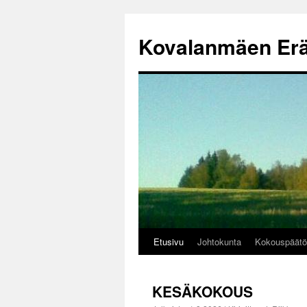
Siirry
sisältöön
Kovalanmäen Er
Etusivu
Johtokunta
Kokouspäätö
KESÄKOKOUS