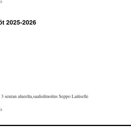
artikkelissa
tä
Saalisilmoitukset!!!!!
iöt 2025-2026
3 seuran alueelta,saalisilmoitus Seppo Laitiselle
artikkelissa
tä
Metsästysajat
ja
kiintiöt
2025-