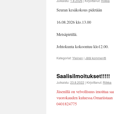
Julkaistu:
1.8.2026
|
Kirjoittanut:
Riikka
Seuran kesäkokous pidetään
16.08.2026 klo.13.00
Metsäpirtillä.
Johtokunta kokoontuu klo12.00.
Kategoriat:
Yleinen
|
Jätä kommentti
Saalisilmoitukset!!!!!
Julkaistu:
23.8.2022
|
Kirjoittanut:
Riikka
Jäsenillä on velvollisuus imoittaa sa
vuorokauden kuluessa.Omariistaan l
0401824775