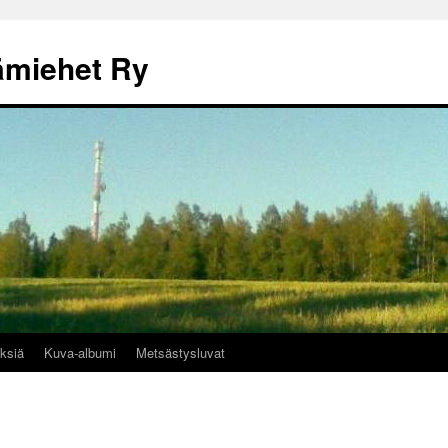
ämiehet Ry
ksiä
Kuva-albumi
Metsästysluvat