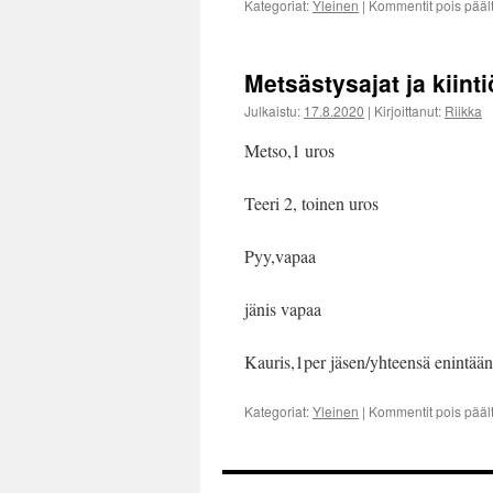
Kategoriat:
Yleinen
|
Kommentit pois pääl
Metsästysajat ja kiint
Julkaistu:
17.8.2020
|
Kirjoittanut:
Riikka
Metso,1 uros
Teeri 2, toinen uros
Pyy,vapaa
jänis vapaa
Kauris,1per jäsen/yhteensä enintään 
Kategoriat:
Yleinen
|
Kommentit pois pääl