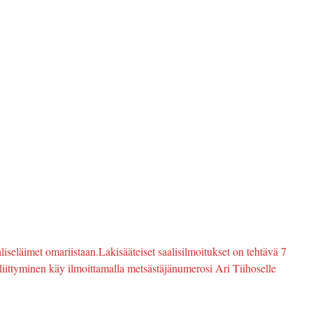
aliseläimet omariistaan.Lakisääteiset saalisilmoitukset on tehtävä 7
iittyminen käy ilmoittamalla metsästäjänumerosi Ari Tiihoselle